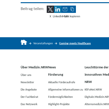
Beitrag teilen:
X
LinkedIn
Mail
Link kopieren
Veranstaltungen
Gaming meets Healthcare
Über Medizin.NRW
News
Leuchttürme der
Förderung
innovativen Medi
Über uns
NRW
Newsletter
Aktuelle Förderaufrufe
Die Angebote
Allgemeine Informationen zu
KliFoNet.NRW
Der Fachbeirat
Fördermöglichkeiten
Digitale.Medizin.N
Das Netzwerk
Highlight-Projekte
Alternsmedizin.NR