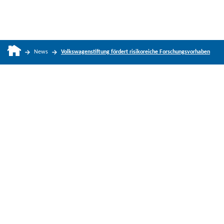
News
Volkswagenstiftung fördert risikoreiche Forschungsvorhaben