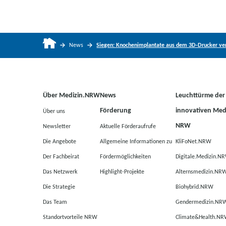
News
Siegen: Knochenimplantate aus dem 3D-Drucker ve
Über Medizin.NRW
News
Leuchttürme der
Förderung
innovativen Medi
Über uns
NRW
Newsletter
Aktuelle Förderaufrufe
Die Angebote
Allgemeine Informationen zu
KliFoNet.NRW
Der Fachbeirat
Fördermöglichkeiten
Digitale.Medizin.N
Das Netzwerk
Highlight-Projekte
Alternsmedizin.NR
Die Strategie
Biohybrid.NRW
Das Team
Gendermedizin.NR
Standortvorteile NRW
Climate&Health.N