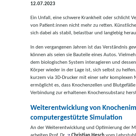
12.07.2023
Ein Unfall, eine schwere Krankheit oder schlicht V
von Patient:innen nicht mehr zu retten. Künstlich
sich dabei als stabil, belastbar und langlebig herau
In den vergangenen Jahren ist das Verständnis ge
können als seien sie Bauteile eines Autos. Vielme
dem biologischen System interagieren und dessen 
Körper wieder in der Lage ist, sich selbst zu helf
kurzem via 3D-Drucker mit einer sehr komplexen M
ermöglicht es, dass Knochenzellen und Blutgefäße
Verbindung zur erhaltenen Knochensubstanz herst
Weiterentwicklung von Knochenim
computergestützte Simulation
An der Weiterentwicklung und Optimierung der M
arbeiten Prof. Dr.
Christian Hesch
vom Lehrstuhl