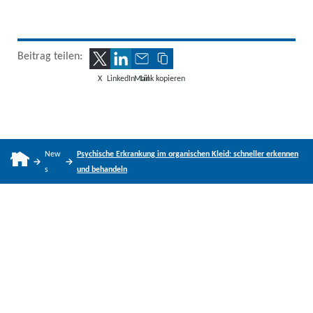
Beitrag teilen:
X
LinkedIn
Mail
Link kopieren
New
Psychische Erkrankung im organischen Kleid: schneller erkennen
s
und behandeln