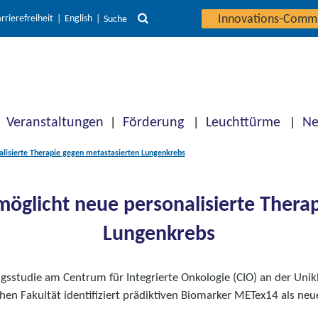
Innovations-Comm
rrierefreiheit
English
Suche
Veranstaltungen
Förderung
Leuchttürme
Ne
alisierte Therapie gegen metastasierten Lungenkrebs
öglicht neue personalisierte Thera
Lungenkrebs
gsstudie am Centrum für Integrierte Onkologie (CIO) an der Unik
hen Fakultät identifiziert prädiktiven Biomarker METex14 als neue