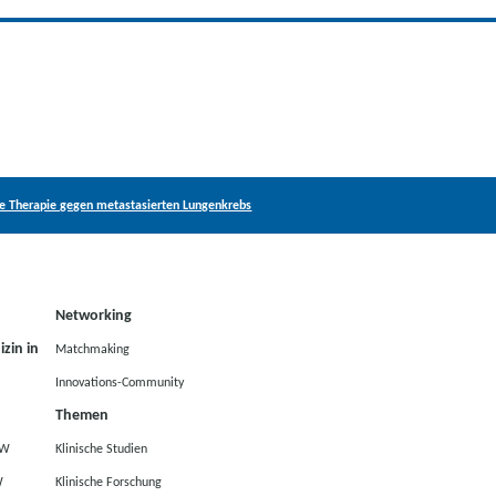
te Therapie gegen metastasierten Lungenkrebs
Networking
zin in
Matchmaking
Innovations-Community
Themen
RW
Klinische Studien
W
Klinische Forschung