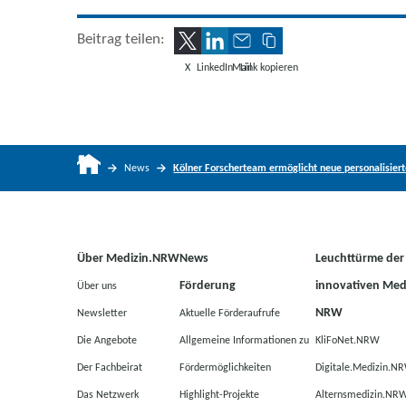
Beitrag teilen:
X
LinkedIn
Mail
Link kopieren
News
Kölner Forscherteam ermöglicht neue personalisier
Über Medizin.NRW
News
Leuchttürme der
Förderung
innovativen Medi
Über uns
NRW
Newsletter
Aktuelle Förderaufrufe
Die Angebote
Allgemeine Informationen zu
KliFoNet.NRW
Der Fachbeirat
Fördermöglichkeiten
Digitale.Medizin.N
Das Netzwerk
Highlight-Projekte
Alternsmedizin.NR