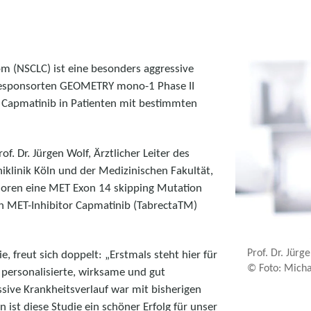
om (NSCLC) ist eine besonders aggressive
gesponsorten GEOMETRY mono-1 Phase II
s Capmatinib in Patienten mit bestimmten
f. Dr. Jürgen Wolf, Ärztlicher Leiter des
iklinik Köln und der Medizinischen Fakultät,
umoren eine MET Exon 14 skipping Mutation
en MET-Inhibitor Capmatinib (TabrectaTM)
Prof. Dr. Jürg
ie, freut sich doppelt: „Erstmals steht hier für
© Foto: Mich
personalisierte, wirksame und gut
ssive Krankheitsverlauf war mit bisherigen
 ist diese Studie ein schöner Erfolg für unser