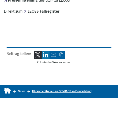
Pressemitteilung
des DZIF zu
LEOSS
Direkt zum
LEOSS Fallregister
Beitrag teilen:
X
LinkedIn
Mail
Link kopieren
News
Klinische Studien zu COVID-19 in Deutschland