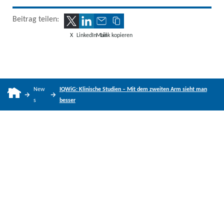
Beitrag teilen:
X
LinkedIn
Mail
Link kopieren
New
IQWiG: Klinische Studien – Mit dem zweiten Arm sieht man
s
besser