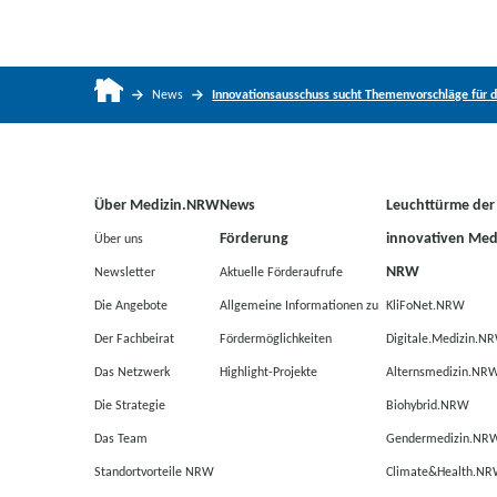
News
Innovationsausschuss sucht Themenvorschläge für d
Über Medizin.NRW
News
Leuchttürme der
Förderung
innovativen Medi
Über uns
NRW
Newsletter
Aktuelle Förderaufrufe
Die Angebote
Allgemeine Informationen zu
KliFoNet.NRW
Der Fachbeirat
Fördermöglichkeiten
Digitale.Medizin.N
Das Netzwerk
Highlight-Projekte
Alternsmedizin.NR
Die Strategie
Biohybrid.NRW
Das Team
Gendermedizin.NR
Standortvorteile NRW
Climate&Health.N