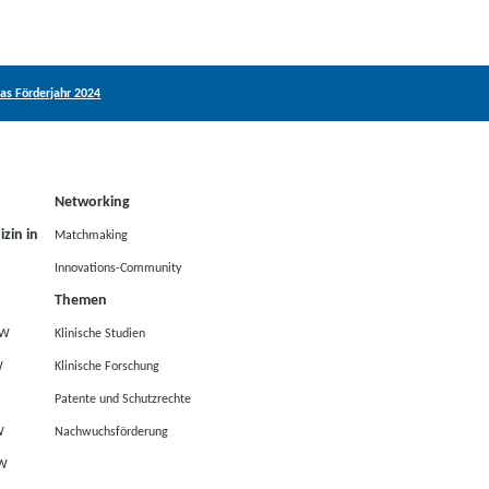
as Förderjahr 2024
Networking
zin in
Matchmaking
Innovations-Community
Themen
RW
Klinische Studien
W
Klinische Forschung
Patente und Schutzrechte
W
Nachwuchsförderung
RW