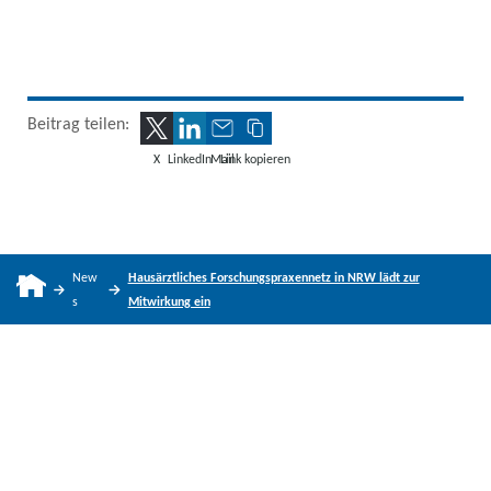
Beitrag teilen:
X
LinkedIn
Mail
Link kopieren
New
Hausärztliches Forschungspraxennetz in NRW lädt zur
s
Mitwirkung ein