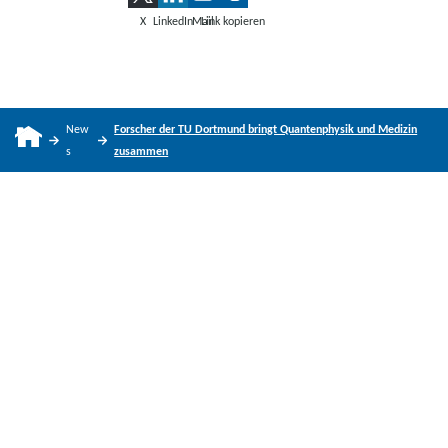
X
LinkedIn
Mail
Link kopieren
New
Forscher der TU Dortmund bringt Quantenphysik und Medizin
s
zusammen