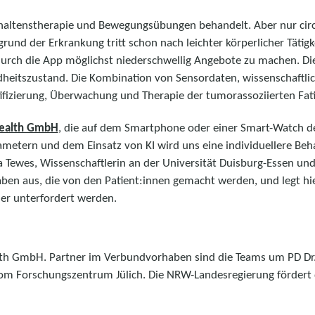
haltenstherapie und Bewegungsübungen behandelt. Aber nur circ
und der Erkrankung tritt schon nach leichter körperlicher Tätigk
, durch die App möglichst niederschwellig Angebote zu machen. D
eitszustand. Die Kombination von Sensordaten, wissenschaftlic
antifizierung, Überwachung und Therapie der tumorassoziierten Fat
ealth GmbH
, die auf dem Smartphone oder einer Smart-Watch der
rametern und dem Einsatz von KI wird uns eine individuellere Be
a Tewes, Wissenschaftlerin an der Universität Duisburg-Essen und 
ngaben aus, die von den Patient:innen gemacht werden, und legt 
der unterfordert werden.
lth GmbH. Partner im Verbundvorhaben sind die Teams um PD Dr. M
om Forschungszentrum Jülich. Die NRW-Landesregierung fördert 