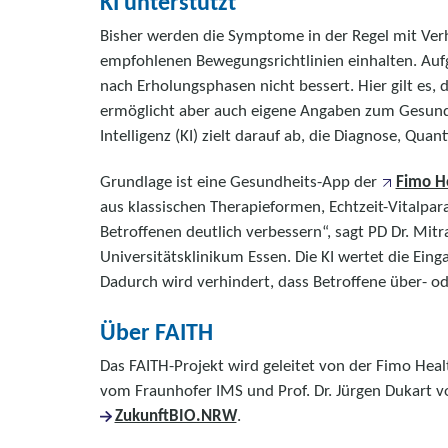
KI unterstützt
Bisher werden die Symptome in der Regel mit Ver
empfohlenen Bewegungsrichtlinien einhalten. Aufgr
nach Erholungsphasen nicht bessert. Hier gilt es
ermöglicht aber auch eigene Angaben zum Gesundh
Intelligenz (KI) zielt darauf ab, die Diagnose, Qu
Grundlage ist eine Gesundheits-App der
Fimo H
aus klassischen Therapieformen, Echtzeit-Vitalpa
Betroffenen deutlich verbessern“, sagt PD Dr. Mitr
Universitätsklinikum Essen. Die KI wertet die Ei
Dadurch wird verhindert, dass Betroffene über- o
Über FAITH
Das FAITH-Projekt wird geleitet von der Fimo Hea
vom Fraunhofer IMS und Prof. Dr. Jürgen Dukart v
ZukunftBIO.NRW
.