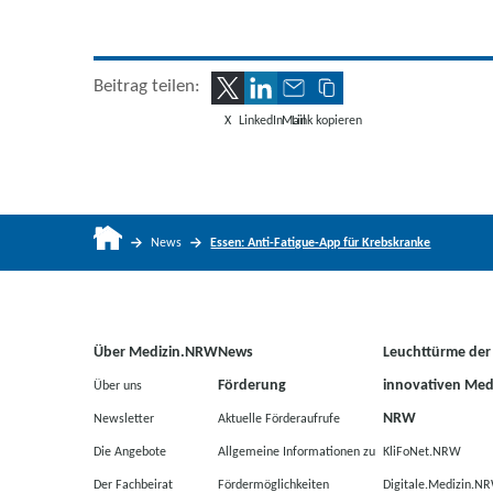
Beitrag teilen:
X
LinkedIn
Mail
Link kopieren
News
Essen: Anti-Fatigue-App für Krebskranke
Über Medizin.NRW
News
Leuchttürme der
Förderung
innovativen Medi
Über uns
NRW
Newsletter
Aktuelle Förderaufrufe
Die Angebote
Allgemeine Informationen zu
KliFoNet.NRW
Der Fachbeirat
Fördermöglichkeiten
Digitale.Medizin.N