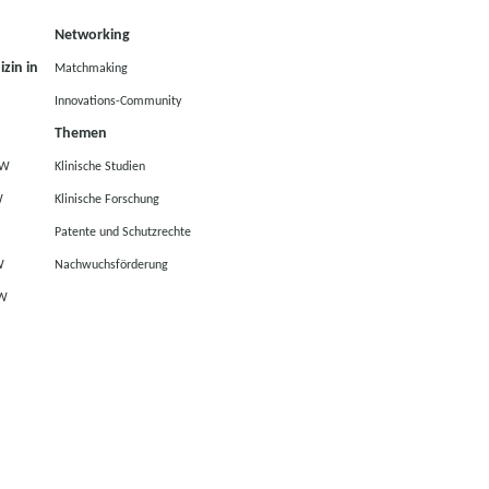
Networking
zin in
Matchmaking
Innovations-Community
Themen
RW
Klinische Studien
W
Klinische Forschung
Patente und Schutzrechte
W
Nachwuchsförderung
RW