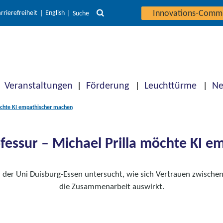
Innovations-Comm
rrierefreiheit
English
Suche
Veranstaltungen
Förderung
Leuchttürme
Ne
öchte KI empathischer machen
fessur – Michael Prilla möchte KI 
n der Uni Duisburg-Essen untersucht, wie sich Vertrauen zwische
die Zusammenarbeit auswirkt.