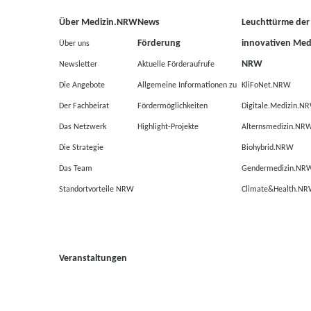
Über Medizin.NRW
News
Leuchttürme der
Förderung
innovativen Medi
Über uns
NRW
Newsletter
Aktuelle Förderaufrufe
Die Angebote
Allgemeine Informationen zu
KliFoNet.NRW
Der Fachbeirat
Fördermöglichkeiten
Digitale.Medizin.N
Das Netzwerk
Highlight-Projekte
Alternsmedizin.NR
Die Strategie
Biohybrid.NRW
Das Team
Gendermedizin.NR
Standortvorteile NRW
Climate&Health.N
Veranstaltungen