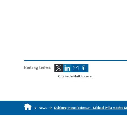
Beitrag teilen:
X
LinkedIn
Mail
Link kopieren
News
Duisburg: Neue Professur – Michael Prilla möchte 