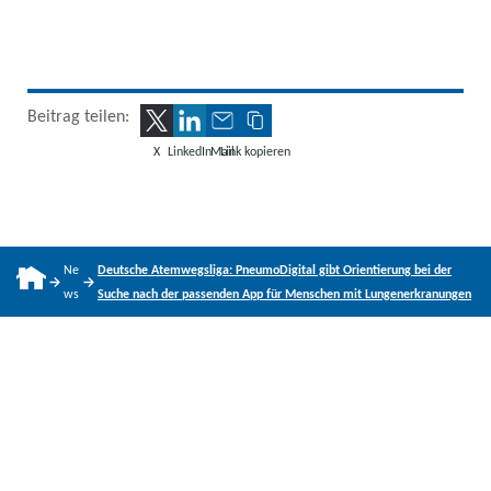
Beitrag teilen:
X
LinkedIn
Mail
Link kopieren
Ne
Deutsche Atemwegsliga: PneumoDigital gibt Orientierung bei der
ws
Suche nach der passenden App für Menschen mit Lungenerkranungen