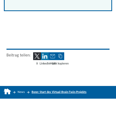
Beitrag teilen:
X
LinkedIn
Mail
Link kopieren
News
Bonn: Start des Virtual-Brain-Twin-Projekts