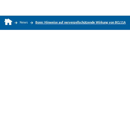
News
Bonn: Hinweise auf nervenzellschützende Wirkung von BCL11A