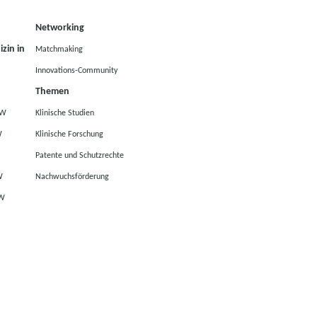
Networking
zin in
Matchmaking
Innovations-Community
Themen
RW
Klinische Studien
W
Klinische Forschung
Patente und Schutzrechte
W
Nachwuchsförderung
RW