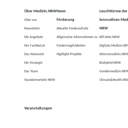
Über Medizin.NRW
News
Leuchttürme der
Förderung
innovativen Medi
Über uns
NRW
Newsletter
Aktuelle Förderaufrufe
Die Angebote
Allgemeine Informationen zu
KliFoNet.NRW
Der Fachbeirat
Fördermöglichkeiten
Digitale.Medizin.N
Das Netzwerk
Highlight-Projekte
Alternsmedizin.NR
Die Strategie
Biohybrid.NRW
Das Team
Gendermedizin.NR
Standortvorteile NRW
Climate&Health.N
Veranstaltungen