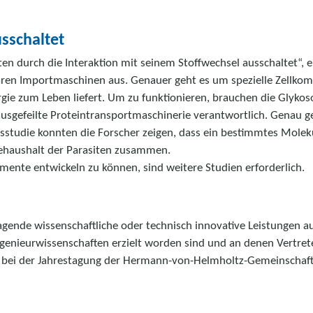
usschaltet
ten durch die Interaktion mit seinem Stoffwechsel ausschaltet“, 
ren Importmaschinen aus. Genauer geht es um spezielle Zellkom
ie zum Leben liefert. Um zu funktionieren, brauchen die Glykos
 ausgefeilte Proteintransportmaschinerie verantwortlich. Genau g
tsstudie konnten die Forscher zeigen, dass ein bestimmtes Mole
iehaushalt der Parasiten zusammen.
ente entwickeln zu können, sind weitere Studien erforderlich.
ende wissenschaftliche oder technisch innovative Leistungen au
genieurwissenschaften erzielt worden sind und an denen Vertret
ch bei der Jahrestagung der Hermann-von-Helmholtz-Gemeinschaf