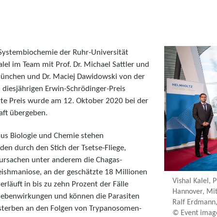
r Systembiochemie der Ruhr-Universität
lel im Team mit Prof. Dr. Michael Sattler und
ünchen und Dr. Maciej Dawidowski von der
diesjährigen Erwin-Schrödinger-Preis
rte Preis wurde am 12. Oktober 2020 bei der
aft übergeben.
 aus Biologie und Chemie stehen
en durch den Stich der Tsetse-Fliege,
ursachen unter anderem die Chagas-
Leishmaniose, an der geschätzte 18 Millionen
Vishal Kalel, 
läuft in bis zu zehn Prozent der Fälle
Hannover, Mit
ebenwirkungen und können die Parasiten
Ralf Erdmann, 
e sterben an den Folgen von Trypanosomen-
© Event image