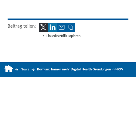
Beitrag teilen:
X
LinkedIn
Mail
Link kopieren
News
Bochum: Immer mehr Digital Health Gründungen in NRW