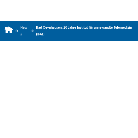
New
Bad Oeynhausen: 20 Jahre Institut für angewandte Telemedizin
s
(IFAT)