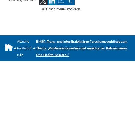
X
LinkedIn
Mail
Link kopieren
Aktuelle
BMBF: Trans- und interdisziplinären Forschungsverbünde zum
Förderauf
Thema „Pandemieprävention und -reaktion im Rahmen eines
rufe
One-Health-Ansatzes“