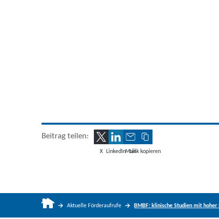
Beitrag teilen:
X
LinkedIn
Mail
Link kopieren
Aktuelle Förderaufrufe
BMBF: klinische Studien mit hoher