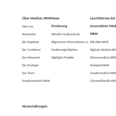
Über Medizin.NRW
News
Leuchttürme der
Förderung
innovativen Medi
Über uns
NRW
Newsletter
Aktuelle Förderaufrufe
Die Angebote
Allgemeine Informationen zu
KliFoNet.NRW
Der Fachbeirat
Fördermöglichkeiten
Digitale.Medizin.N
Das Netzwerk
Highlight-Projekte
Alternsmedizin.NR
Die Strategie
Biohybrid.NRW
Das Team
Gendermedizin.NR
Standortvorteile NRW
Climate&Health.N
Veranstaltungen