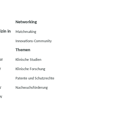
Networking
zin in
Matchmaking
Innovations-Community
Themen
RW
Klinische Studien
W
Klinische Forschung
Patente und Schutzrechte
W
Nachwuchsförderung
RW